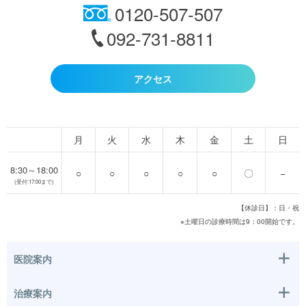
0120-507-507
092-731-8811
アクセス
月
火
水
木
金
土
日
8:30～18:00
○
○
○
○
○
〇
−
(受付:17:00まで)
【休診日】：日・祝
※土曜日の診療時間は9：00開始です。
医院案内
治療案内