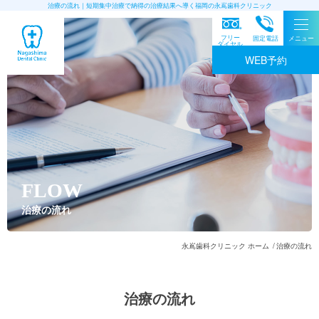
治療の流れ｜短期集中治療で納得の治療結果へ導く福岡の永嶌歯科クリニック
フリー
固定電話
メニュー
ダイヤル
WEB予約
FLOW
治療の流れ
永嶌歯科クリニック ホーム
治療の流れ
治療の流れ