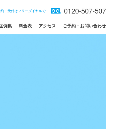
0120-507-507
予約・受付はフリーダイヤルで
症例集
料金表
アクセス
ご予約・お問い合わせ
ント治療
ントと入れ歯の違いについて
紹介
ク治療
ントのリスクと副作用
ント治療専用施設紹介
ント治療を含めた歯の治療期間を短く!