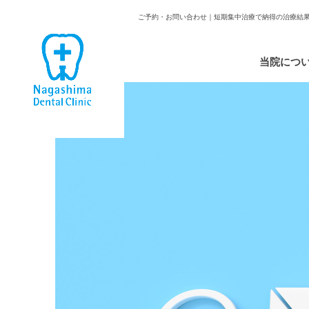
ご予約・お問い合わせ｜短期集中治療で納得の治療結
当院につ
一般治療
インプラ
コンセプ
口腔外科
インプラ
院内紹介
ホワイト
インプラ