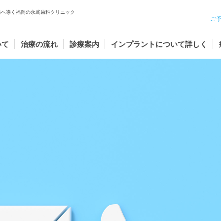
果へ導く福岡の永嶌歯科クリニック
ご
いて
治療の流れ
診療案内
インプラントについて詳しく
ント周囲炎について
ト
インプラ
インプラ
スタッフ
ントのよくある質問
セラミッ
インプラ
インプラ
ニング
ント治療後のケア方法
矯正歯科
インプラ