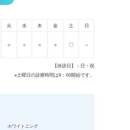
火
水
木
金
土
日
○
○
○
○
〇
−
【休診日】：日・祝
※土曜日の診療時間は9：00開始です。
ホワイトニング